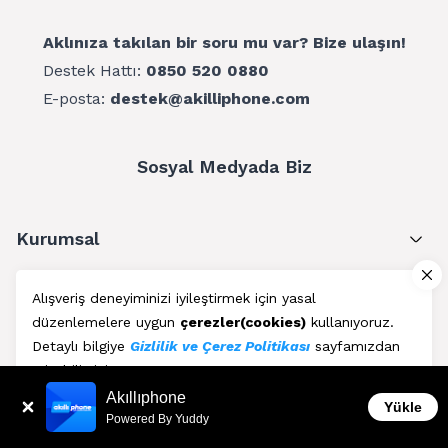
Aklınıza takılan bir soru mu var? Bize ulaşın!
Destek Hattı:
0850 520 0880
E-posta:
destek@akilliphone.com
Sosyal Medyada Biz
Kurumsal
Müşteri Hizmetleri
Alışveriş deneyiminizi iyileştirmek için yasal
düzenlemelere uygun
çerezler(cookies)
kullanıyoruz.
Üyelik
Detaylı bilgiye
Gizlilik ve Çerez Politikası
sayfamızdan
erişebilirsiniz.
Blog
Akıllıphone
Kabul Et
Yükle
Powered By Yuddy
AkıllıPhone © Copyright 2011 - 2026 | Her Hakkı Saklıdır