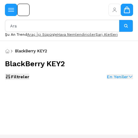
Şu An Trend
Araç İçi Süpürge
Hava Nemlendiriciler
Şarj Aletleri
BlackBerry KEY2
BlackBerry KEY2
Filtreler
En Yeniler