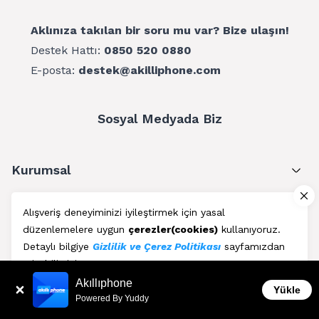
Aklınıza takılan bir soru mu var? Bize ulaşın!
Destek Hattı:
0850 520 0880
E-posta:
destek@akilliphone.com
Sosyal Medyada Biz
Kurumsal
Müşteri Hizmetleri
Alışveriş deneyiminizi iyileştirmek için yasal
düzenlemelere uygun
çerezler(cookies)
kullanıyoruz.
Üyelik
Detaylı bilgiye
Gizlilik ve Çerez Politikası
sayfamızdan
erişebilirsiniz.
Blog
Akıllıphone
Kabul Et
Yükle
Powered By Yuddy
AkıllıPhone © Copyright 2011 - 2026 | Her Hakkı Saklıdır