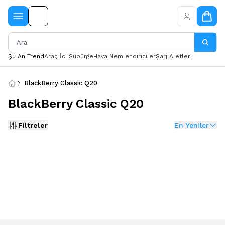
Şu An Trend
Araç İçi Süpürge
Hava Nemlendiriciler
Şarj Aletleri
BlackBerry Classic Q20
BlackBerry Classic Q20
Filtreler
En Yeniler