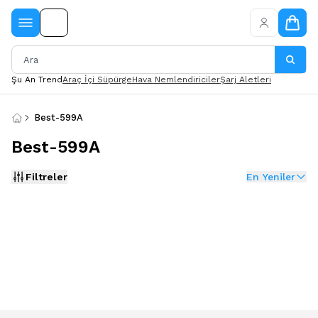
Şu An Trend
Araç İçi Süpürge
Hava Nemlendiriciler
Şarj Aletleri
Best-599A
Best-599A
Filtreler
En Yeniler