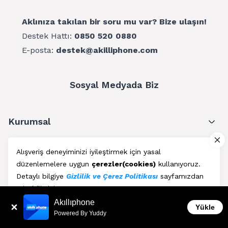
Aklınıza takılan bir soru mu var? Bize ulaşın!
Destek Hattı:
0850 520 0880
E-posta:
destek@akilliphone.com
Sosyal Medyada Biz
Kurumsal
Müşteri Hizmetleri
Alışveriş deneyiminizi iyileştirmek için yasal
düzenlemelere uygun
çerezler(cookies)
kullanıyoruz.
Üyelik
Detaylı bilgiye
Gizlilik ve Çerez Politikası
sayfamızdan
erişebilirsiniz.
Blog
Akıllıphone
Kabul Et
Yükle
Powered By Yuddy
AkıllıPhone © Copyright 2011 - 2026 | Her Hakkı Saklıdır