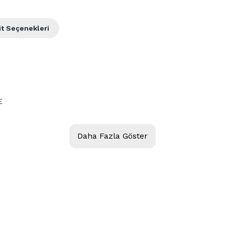
it Seçenekleri
E
VE
Daha Fazla Göster
E
E