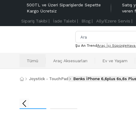
500TL ve Üzeri Siparişlerde Sepette
Satış y
Kargo Ücretsiz
veren 
Sipariş Takibi |
İade Talebi |
Blog |
Ally/Ezere Servis |
Şu An Trend
Araç İçi Süpürge
Hava
Tümü
Araç Aksesuarları
Ev ve Yaşam
Joystick - TouchPad
Benks İPhone 6,6plus 6s,6s Plus