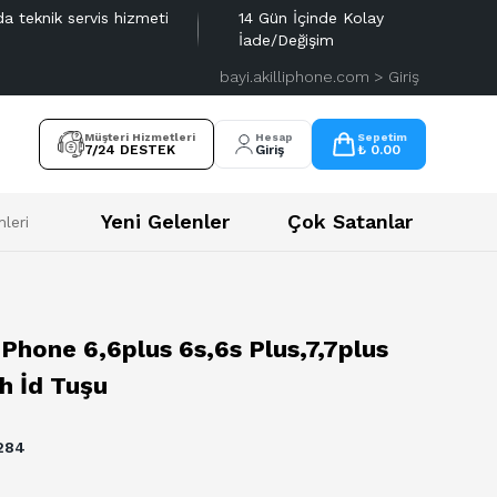
da teknik servis hizmeti
14 Gün İçinde Kolay
İade/Değişim
bayi.akilliphone.com > Giriş
Müşteri Hizmetleri
Hesap
Sepetim
7/24 DESTEK
Giriş
₺ 0.00
Yeni Gelenler
Çok Satanlar
leri
Phone 6,6plus 6s,6s Plus,7,7plus
h İd Tuşu
284