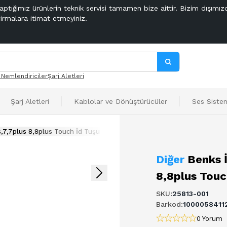
aptığımız ürünlerin teknik servisi tamamen bize aittir. Bizim dışımız
firmalara itimat etmeyiniz.
 Nemlendiriciler
Şarj Aletleri
Şarj Aletleri
Kablolar ve Dönüştürücüler
Ses Sistem
,7,7plus 8,8plus Touch İd Tuşu
Diğer
Benks İ
8,8plus Touc
SKU
:
25813-001
Barkod
:
1000058411
0 Yorum