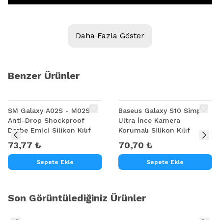
Daha Fazla Göster
Benzer Ürünler
SM Galaxy A02S - M02S
Baseus Galaxy S10 Simple
Anti-Drop Shockproof
Ultra İnce Kamera
Baseus Shining Case İPhone 11 Pro 5.8（2019）
Darbe Emici Silikon Kılıf
Korumalı Silikon Kılıf
Ultra ince Silikon Kılıf
73,77 ₺
70,70 ₺
Sepete Ekle
Sepete Ekle
Son Görüntülediğiniz Ürünler