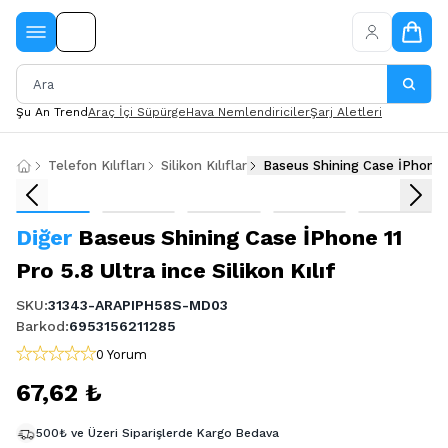
Şu An Trend
Araç İçi Süpürge
Hava Nemlendiriciler
Şarj Aletleri
Telefon Kılıfları
Silikon Kılıflar
Baseus Shining Case İPhone 11 
Diğer
Baseus Shining Case İPhone 11
Pro 5.8 Ultra ince Silikon Kılıf
SKU
:
31343-ARAPIPH58S-MD03
Barkod
:
6953156211285
0 Yorum
67,62 ₺
500₺ ve Üzeri Siparişlerde Kargo Bedava