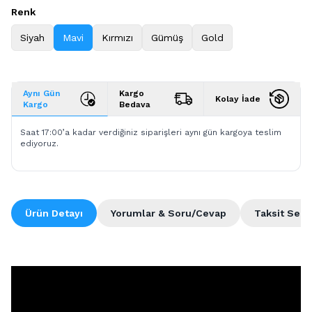
Renk
Siyah
Mavi
Kırmızı
Gümüş
Gold
Aynı Gün
Kargo
Kolay İade
Kargo
Bedava
Saat 17:00’a kadar verdiğiniz siparişleri aynı gün kargoya teslim
ediyoruz.
Ürün Detayı
Yorumlar & Soru/Cevap
Taksit Seçe