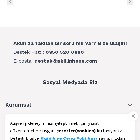
Aklınıza takılan bir soru mu var? Bize ulaşın!
Destek Hattı:
0850 520 0880
E-posta:
destek@akilliphone.com
Sosyal Medyada Biz
Kurumsal
Müşteri Hizmetleri
Alışveriş deneyiminizi iyileştirmek için yasal
düzenlemelere uygun
çerezler(cookies)
kullanıyoruz.
Üyelik
Detaylı bilgiye
Gizlilik ve Çerez Politikası
sayfamızdan