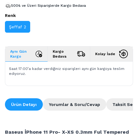
500₺ ve Üzeri Siparişlerde Kargo Bedava
Renk
Şeffaf 2
Aynı Gün
Kargo
Kolay İade
Kargo
Bedava
Saat 17:00’a kadar verdiğiniz siparişleri aynı gün kargoya teslim
ediyoruz.
Ürün Detayı
Yorumlar & Soru/Cevap
Taksit Seçe
Baseus İPhone 11 Pro- X-XS 0.3mm Ful Tempered