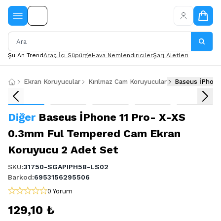
Şu An Trend
Araç İçi Süpürge
Hava Nemlendiriciler
Şarj Aletleri
Ekran Koruyucular
Kırılmaz Cam Koruyucular
Baseus İPhone
Diğer
Baseus İPhone 11 Pro- X-XS
0.3mm Ful Tempered Cam Ekran
Koruyucu 2 Adet Set
SKU
:
31750-SGAPIPH58-LS02
Barkod
:
6953156295506
0 Yorum
129,10 ₺