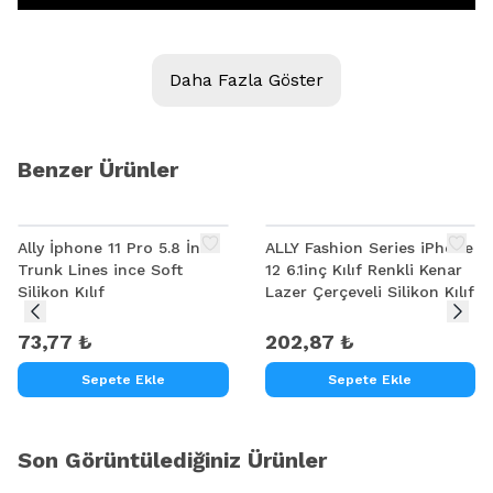
Daha Fazla Göster
Benzer Ürünler
Ally İphone 11 Pro 5.8 İnch
ALLY Fashion Series iPhone
Trunk Lines ince Soft
12 6.1inç Kılıf Renkli Kenar
Silikon Kılıf
Lazer Çerçeveli Silikon Kılıf
73,77 ₺
202,87 ₺
Sepete Ekle
Sepete Ekle
Son Görüntülediğiniz Ürünler