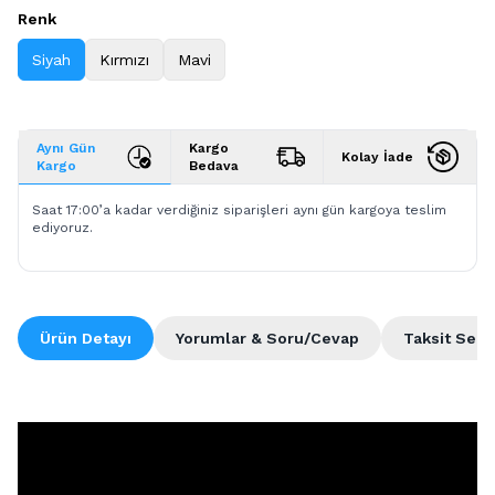
Renk
Siyah
Kırmızı
Mavi
Aynı Gün
Kargo
Kolay İade
Kargo
Bedava
Saat 17:00’a kadar verdiğiniz siparişleri aynı gün kargoya teslim
ediyoruz.
Ürün Detayı
Yorumlar & Soru/Cevap
Taksit Seçe