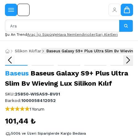
Şu An Trend
Araç İçi Süpürge
Hava Nemlendiriciler
Şarj Aletleri
Silikon Kılıflar
Baseus Galaxy S9+ Plus Ultra Slim Bv Wieving Lu
Baseus
Baseus Galaxy S9+ Plus Ultra
Slim Bv Wieving Lux Silikon Kılıf
SKU
:
25850-WISAS9-BV01
Barkod
:
1000058412052
1 Yorum
101,44 ₺
500₺ ve Üzeri Siparişlerde Kargo Bedava