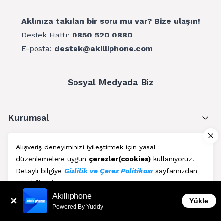
Aklınıza takılan bir soru mu var? Bize ulaşın!
Destek Hattı:
0850 520 0880
E-posta:
destek@akilliphone.com
Sosyal Medyada Biz
Kurumsal
Müşteri Hizmetleri
Alışveriş deneyiminizi iyileştirmek için yasal
düzenlemelere uygun
çerezler(cookies)
kullanıyoruz.
Üyelik
Detaylı bilgiye
Gizlilik ve Çerez Politikası
sayfamızdan
erişebilirsiniz.
Blog
Akıllıphone
Kabul Et
Yükle
Powered By Yuddy
AkıllıPhone © Copyright 2011 - 2026 | Her Hakkı Saklıdır