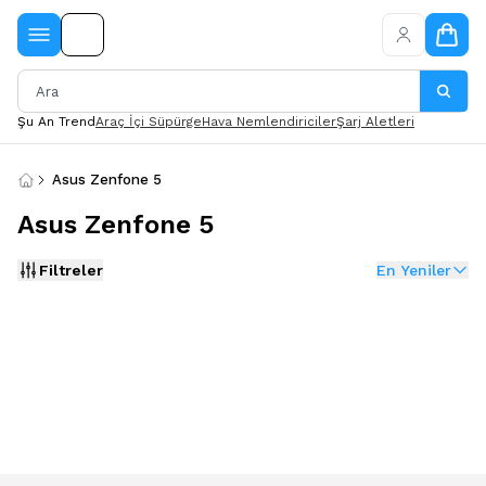
Şu An Trend
Araç İçi Süpürge
Hava Nemlendiriciler
Şarj Aletleri
Asus Zenfone 5
Asus Zenfone 5
Filtreler
En Yeniler