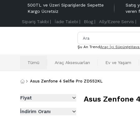
500TL ve Üzeri Siparişlerde Sepette
Satış y
Kargo Ücretsiz
veren 
Sipariş Takibi |
İade Talebi |
Blog |
Ally/Ezere Servis |
Şu An Trend
Araç İçi Süpürge
Hava
Tümü
Araç Aksesuarları
Ev ve Yaşam
Asus Zenfone 4 Selfie Pro ZD552KL
Fiyat
Asus Zenfone 4
İndirim Oranı