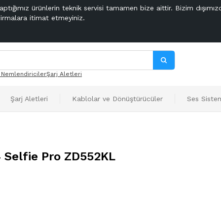
aptığımız ürünlerin teknik servisi tamamen bize aittir. Bizim dışımız
firmalara itimat etmeyiniz.
 Nemlendiriciler
Şarj Aletleri
Şarj Aletleri
Kablolar ve Dönüştürücüler
Ses Sistem
 Selfie Pro ZD552KL