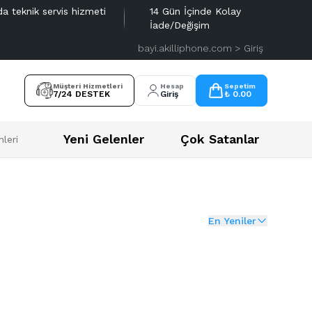
da teknik servis hizmeti
14 Gün İçinde Kolay
İade/Değişim
bayi.akilliphone.com > Giriş
Müşteri Hizmetleri
Hesap
Sepetim
7/24 DESTEK
Giriş
₺ 0.00
Yeni Gelenler
Çok Satanlar
leri
En Yeniler