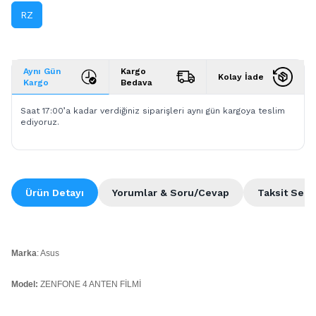
RZ
Aynı Gün
Kargo
Kolay İade
Kargo
Bedava
Saat 17:00’a kadar verdiğiniz siparişleri aynı gün kargoya teslim
ediyoruz.
Ürün Detayı
Yorumlar & Soru/Cevap
Taksit Seçe
Marka
: Asus
Model:
ZENFONE 4 ANTEN FİLMİ
Kalite: