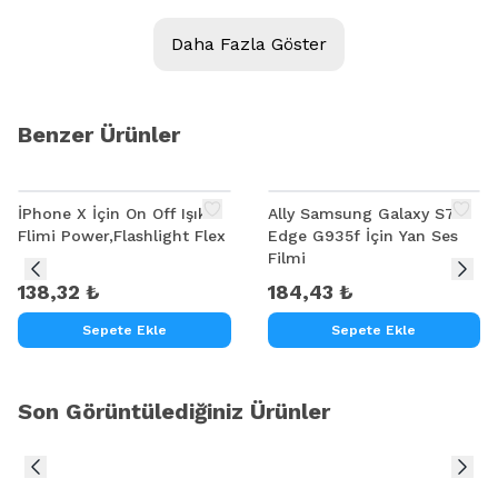
Daha Fazla Göster
Ürün Açıklaması
ZENFONE 4 ANTEN FİLMİ
Benzer Ürünler
İPhone X İçin On Off Işık
Ally Samsung Galaxy S7
Flimi Power,Flashlight Flex
Edge G935f İçin Yan Ses
Filmi
138,32 ₺
184,43 ₺
Sepete Ekle
Sepete Ekle
Son Görüntülediğiniz Ürünler