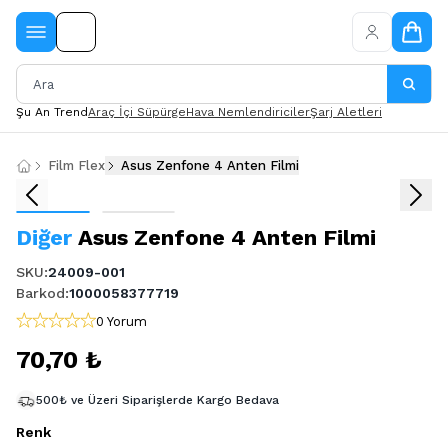
Şu An Trend
Araç İçi Süpürge
Hava Nemlendiriciler
Şarj Aletleri
Film Flex
Asus Zenfone 4 Anten Filmi
Diğer
Asus Zenfone 4 Anten Filmi
SKU
:
24009-001
Barkod
:
1000058377719
0 Yorum
70,70 ₺
500₺ ve Üzeri Siparişlerde Kargo Bedava
Renk