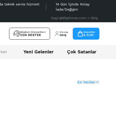
da teknik servis hizmeti
14 Gün İçinde Kolay
İade/Değişim
bayi.akilliphone.com > Giriş
Müşteri Hizmetleri
Hesap
Sepetim
7/24 DESTEK
Giriş
₺ 0.00
Yeni Gelenler
Çok Satanlar
leri
En Yeniler