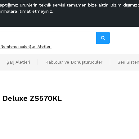
aptığımız ürünlerin teknik servisi tamamen bize aittir. Bizim dışımız
firmalara itimat etmeyiniz.
 Nemlendiriciler
Şarj Aletleri
Şarj Aletleri
Kablolar ve Dönüştürücüler
Ses Sistem
3 Deluxe ZS570KL