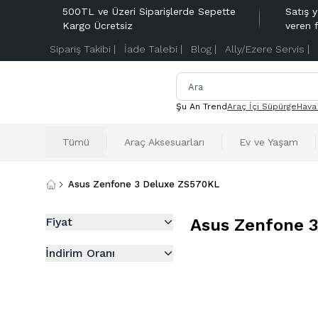
500TL ve Üzeri Siparişlerde Sepette
Satış y
Kargo Ücretsiz
veren 
Sipariş Takibi |
İade Talebi |
Blog |
Ally/Ezere Servis |
Şu An Trend
Araç İçi Süpürge
Hava
Tümü
Araç Aksesuarları
Ev ve Yaşam
Asus Zenfone 3 Deluxe ZS570KL
Fiyat
Asus Zenfone 
İndirim Oranı