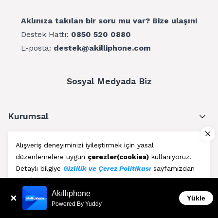
Aklınıza takılan bir soru mu var? Bize ulaşın!
Destek Hattı:
0850 520 0880
E-posta:
destek@akilliphone.com
Sosyal Medyada Biz
Kurumsal
Müşteri Hizmetleri
Alışveriş deneyiminizi iyileştirmek için yasal
düzenlemelere uygun
çerezler(cookies)
kullanıyoruz.
Üyelik
Detaylı bilgiye
Gizlilik ve Çerez Politikası
sayfamızdan
erişebilirsiniz.
Blog
Akıllıphone
Kabul Et
Yükle
Powered By Yuddy
AkıllıPhone © Copyright 2011 - 2026 | Her Hakkı Saklıdır