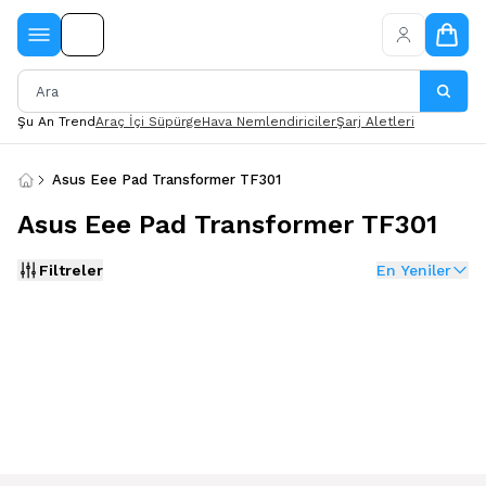
Şu An Trend
Araç İçi Süpürge
Hava Nemlendiriciler
Şarj Aletleri
Asus Eee Pad Transformer TF301
Asus Eee Pad Transformer TF301
Filtreler
En Yeniler