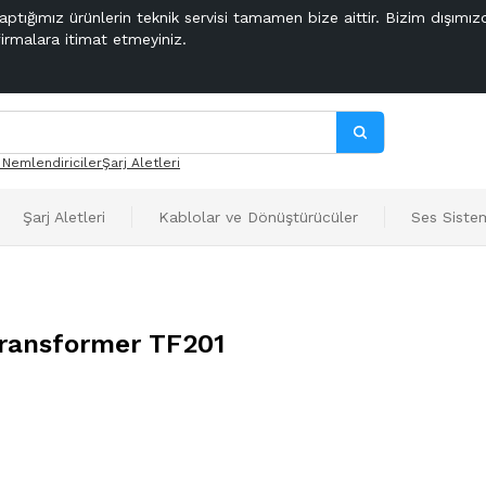
aptığımız ürünlerin teknik servisi tamamen bize aittir. Bizim dışımız
firmalara itimat etmeyiniz.
 Nemlendiriciler
Şarj Aletleri
Şarj Aletleri
Kablolar ve Dönüştürücüler
Ses Sistem
Transformer TF201