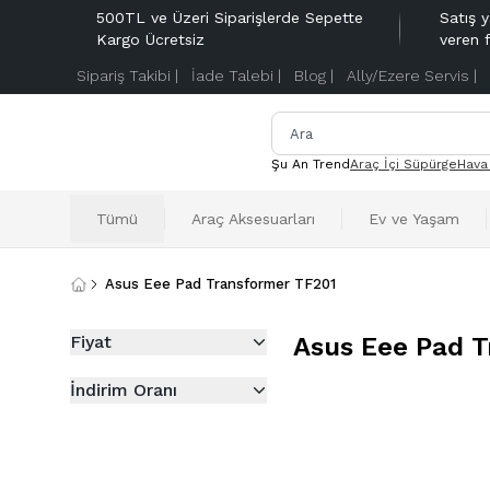
500TL ve Üzeri Siparişlerde Sepette
Satış y
Kargo Ücretsiz
veren 
Sipariş Takibi |
İade Talebi |
Blog |
Ally/Ezere Servis |
Şu An Trend
Araç İçi Süpürge
Hava
Tümü
Araç Aksesuarları
Ev ve Yaşam
Asus Eee Pad Transformer TF201
Fiyat
Asus Eee Pad 
İndirim Oranı