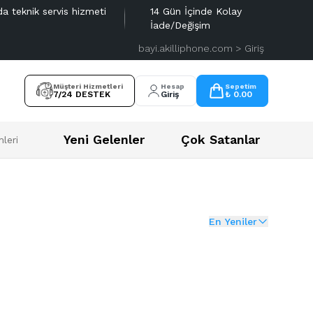
da teknik servis hizmeti
14 Gün İçinde Kolay
İade/Değişim
bayi.akilliphone.com > Giriş
Müşteri Hizmetleri
Hesap
Sepetim
7/24 DESTEK
Giriş
₺ 0.00
Yeni Gelenler
Çok Satanlar
leri
En Yeniler