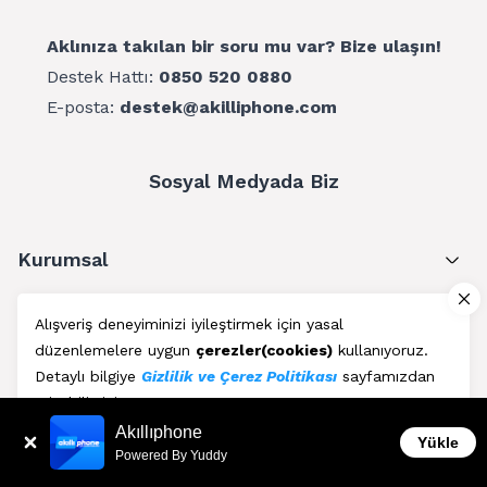
Aklınıza takılan bir soru mu var? Bize ulaşın!
Destek Hattı:
0850 520 0880
E-posta:
destek@akilliphone.com
Sosyal Medyada Biz
Kurumsal
Müşteri Hizmetleri
Alışveriş deneyiminizi iyileştirmek için yasal
düzenlemelere uygun
çerezler(cookies)
kullanıyoruz.
Üyelik
Detaylı bilgiye
Gizlilik ve Çerez Politikası
sayfamızdan
erişebilirsiniz.
Blog
Akıllıphone
Kabul Et
Yükle
Powered By Yuddy
AkıllıPhone © Copyright 2011 - 2026 | Her Hakkı Saklıdır