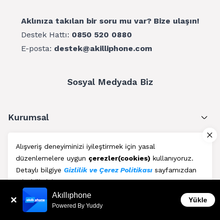
Aklınıza takılan bir soru mu var? Bize ulaşın!
Destek Hattı:
0850 520 0880
E-posta:
destek@akilliphone.com
Sosyal Medyada Biz
Kurumsal
Müşteri Hizmetleri
Alışveriş deneyiminizi iyileştirmek için yasal
düzenlemelere uygun
çerezler(cookies)
kullanıyoruz.
Üyelik
Detaylı bilgiye
Gizlilik ve Çerez Politikası
sayfamızdan
erişebilirsiniz.
Blog
Akıllıphone
Kabul Et
Yükle
Powered By Yuddy
AkıllıPhone © Copyright 2011 - 2026 | Her Hakkı Saklıdır