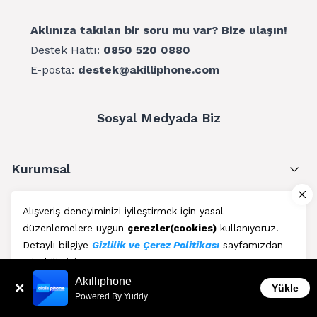
Aklınıza takılan bir soru mu var? Bize ulaşın!
Destek Hattı:
0850 520 0880
E-posta:
destek@akilliphone.com
Sosyal Medyada Biz
Kurumsal
Müşteri Hizmetleri
Alışveriş deneyiminizi iyileştirmek için yasal
düzenlemelere uygun
çerezler(cookies)
kullanıyoruz.
Üyelik
Detaylı bilgiye
Gizlilik ve Çerez Politikası
sayfamızdan
erişebilirsiniz.
Blog
Akıllıphone
Kabul Et
Yükle
Powered By Yuddy
AkıllıPhone © Copyright 2011 - 2026 | Her Hakkı Saklıdır