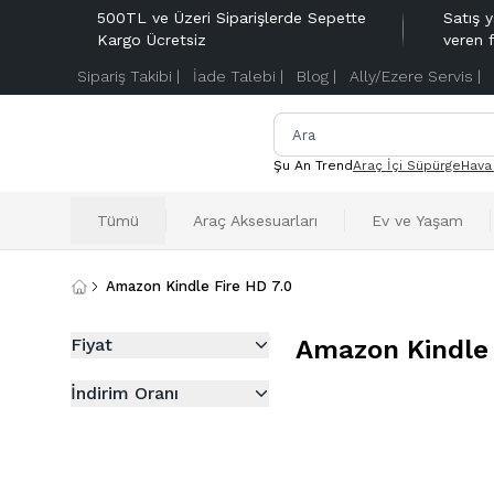
500TL ve Üzeri Siparişlerde Sepette
Satış y
Kargo Ücretsiz
veren 
Sipariş Takibi |
İade Talebi |
Blog |
Ally/Ezere Servis |
Şu An Trend
Araç İçi Süpürge
Hava
Tümü
Araç Aksesuarları
Ev ve Yaşam
Amazon Kindle Fire HD 7.0
Fiyat
Amazon Kindle 
İndirim Oranı