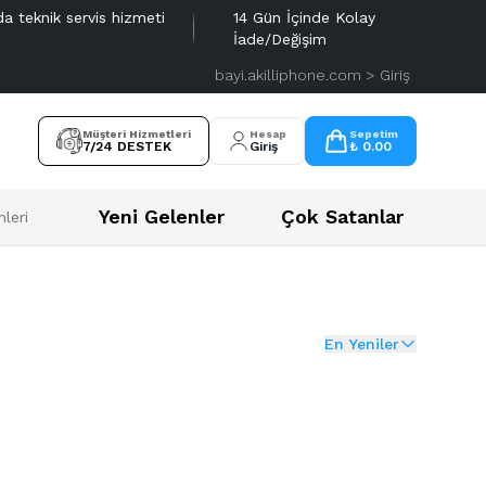
da teknik servis hizmeti
14 Gün İçinde Kolay
İade/Değişim
bayi.akilliphone.com > Giriş
Müşteri Hizmetleri
Hesap
Sepetim
7/24 DESTEK
Giriş
₺ 0.00
Yeni Gelenler
Çok Satanlar
leri
En Yeniler