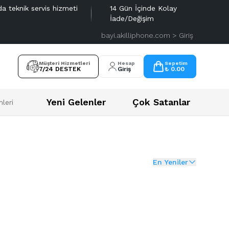
da teknik servis hizmeti
14 Gün İçinde Kolay
İade/Değişim
bayi.akilliphone.com > Giriş
Müşteri Hizmetleri
Hesap
Sepetim
7/24 DESTEK
Giriş
₺ 0.00
Yeni Gelenler
Çok Satanlar
leri
En Yeniler