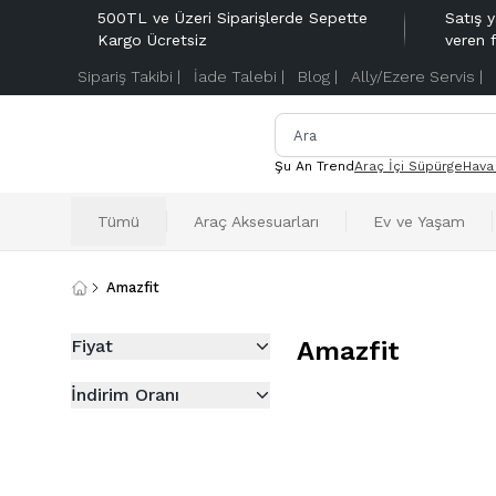
500TL ve Üzeri Siparişlerde Sepette
Satış y
Kargo Ücretsiz
veren 
Sipariş Takibi |
İade Talebi |
Blog |
Ally/Ezere Servis |
Şu An Trend
Araç İçi Süpürge
Hava
Tümü
Araç Aksesuarları
Ev ve Yaşam
Amazfit
Fiyat
Amazfit
İndirim Oranı