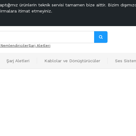
aptığımız ürünlerin teknik servisi tamamen bize aittir. Bizim dışımız
firmalara itimat etmeyiniz.
 Nemlendiriciler
Şarj Aletleri
Şarj Aletleri
Kablolar ve Dönüştürücüler
Ses Sistem