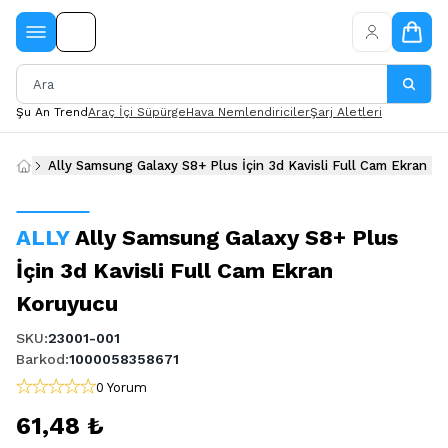
Şu An Trend
Araç İçi Süpürge
Hava Nemlendiriciler
Şarj Aletleri
Ally Samsung Galaxy S8+ Plus İçin 3d Kavisli Full Cam Ekran K
ALLY
Ally Samsung Galaxy S8+ Plus
İçin 3d Kavisli Full Cam Ekran
Koruyucu
SKU
:
23001-001
Barkod
:
1000058358671
0 Yorum
61,48 ₺