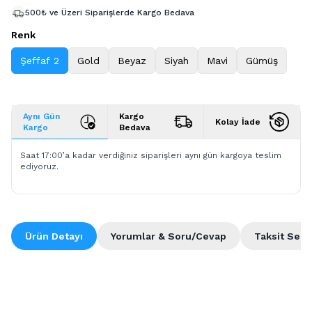
500₺ ve Üzeri Siparişlerde Kargo Bedava
Renk
Şeffaf 2
Gold
Beyaz
Siyah
Mavi
Gümüş
Aynı Gün
Kargo
Kolay İade
Kargo
Bedava
Saat 17:00’a kadar verdiğiniz siparişleri aynı gün kargoya teslim
ediyoruz.
Ürün Detayı
Yorumlar & Soru/Cevap
Taksit Seçe