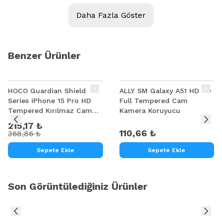
Daha Fazla Göster
Benzer Ürünler
%
42
HOCO Guardian Shield
ALLY SM Galaxy A51 HD 3D
Series iPhone 15 Pro HD
Full Tempered Cam
Tempered Kırılmaz Cam
Kamera Koruyucu
Ekran Koruyucu 10 Adet
215,17 ₺
Set
110,66 ₺
368,86 ₺
Sepete Ekle
Sepete Ekle
Son Görüntülediğiniz Ürünler