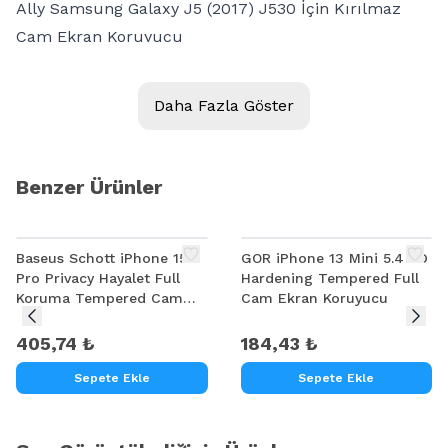
Ally Samsung Galaxy J5 (2017) J530 İçin Kırılmaz
Cam Ekran Koruyucu
Kalite
Ally Magic Glass Özel malzemeden Titanium Metal ve
Daha Fazla Göster
Camın birleşmesiyle yapılmış özel koruyucu,
Ekranında film yokmuş gibi ekranı kullanabilirsiniz.
Yüksek kalite materyalden üretilmiştir. Ekranını kir
Benzer Ürünler
ve darbeden korur, çizilmesini önler, Kolayca takıp
çıkartılabilir, Hiçbir etki bırakmaz. Harika kalıp
Baseus Schott iPhone 15
GOR iPhone 13 Mini 5.4 9D
kesimi sayesinde ekrana mükemmel uyar , Uzun
Pro Privacy Hayalet Full
Hardening Tempered Full
ömürlüdür, Bütün darbelere karşı maximum korur.
Koruma Tempered Cam
Cam Ekran Koruyucu
Özel malzemeden cam şeklinde yapılmış özel
Ekran Koruyucu
405,74 ₺
184,43 ₺
koruyucu
Yuvarlatılmış kenarlar
Sepete Ekle
Sepete Ekle
Kenarları elmas kesicilerle yuvarlatılmış olduğu için
darbeleri daha iyi dağıtıp, direnci arttırmaktadır.