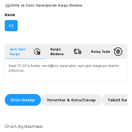
500₺ ve Üzeri Siparişlerde Kargo Bedava
Renk
RZ
Aynı Gün
Kargo
Kolay İade
Kargo
Bedava
Saat 17:00’a kadar verdiğiniz siparişleri aynı gün kargoya teslim
ediyoruz.
Ürün Detayı
Yorumlar & Soru/Cevap
Taksit Seçe
Ürün Açıklaması