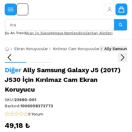
Şu An Trend
Araç İçi Süpürge
Hava Nemlendiriciler
Şarj Aletleri
Ekran Koruyucular
Kırılmaz Cam Koruyucular
Ally Samsung G
Diğer
Ally Samsung Galaxy J5 (2017)
J530 İçin Kırılmaz Cam Ekran
Koruyucu
SKU
:
23680-001
Barkod
:
1000058373773
0 Yorum
49,18 ₺