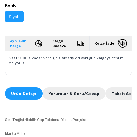
Renk
Siyah
Aynı Gün
Kargo
Kolay İade
Kargo
Bedava
Saat 17:00’a kadar verdiğiniz siparişleri aynı gün kargoya teslim
ediyoruz.
Ürün Detayı
Yorumlar & Soru/Cevap
Taksit Seçe
Sınıf:Değiştirilebilir Cep Telefonu Yedek Parçaları
Marka
:ALLY