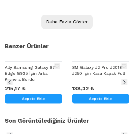
Model:
ALLY GALAXY A710 A7 2016
Daha Fazla Göster
Kalite:
Ürün Açıklaması
Benzer Ürünler
ALLY GALAXY A710 A7 2016 EKRAN ÇITASI
Ally Samsung Galaxy S7
SM Galaxy J2 Pro J2018
Edge G935 İçin Arka
J250 İçin Kasa Kapak Full
Kamera Bordu
215,17 ₺
138,32 ₺
Sepete Ekle
Sepete Ekle
Son Görüntülediğiniz Ürünler