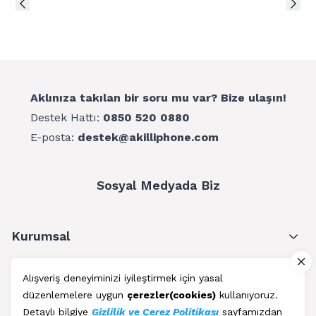
Aklınıza takılan bir soru mu var? Bize ulaşın!
Destek Hattı:
0850 520 0880
E-posta:
destek@akilliphone.com
Sosyal Medyada Biz
Kurumsal
Müşteri Hizmetleri
Alışveriş deneyiminizi iyileştirmek için yasal
düzenlemelere uygun
çerezler(cookies)
kullanıyoruz.
Üyelik
Detaylı bilgiye
Gizlilik ve Çerez Politikası
sayfamızdan