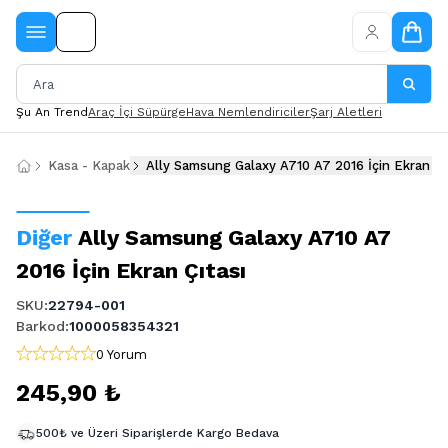
Şu An Trend
Araç İçi Süpürge
Hava Nemlendiriciler
Şarj Aletleri
Kasa - Kapak
Ally Samsung Galaxy A710 A7 2016 İçin Ekran Çı
Diğer
Ally Samsung Galaxy A710 A7
2016 İçin Ekran Çıtası
SKU
:
22794-001
Barkod
:
1000058354321
0 Yorum
245,90 ₺
500₺ ve Üzeri Siparişlerde Kargo Bedava