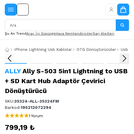
Şu An Trend
Araç İçi Süpürge
Hava Nemlendiriciler
Şarj Aletleri
iPhone Lightning Usb Kablolar
OTG Dönüştürücüler
Usb Ba
ALLY
Ally S-503 5in1 Lightning to USB
+ SD Kart Hub Adaptör Çevirici
Dönüştürücü
SKU
:
35324-ALL-35324FM
Barkod
:
195212072294
1 Yorum
799,19 ₺