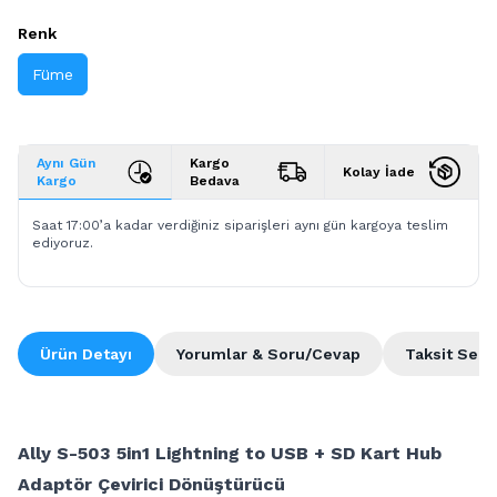
Renk
Füme
Aynı Gün
Kargo
Kolay İade
Kargo
Bedava
Saat 17:00’a kadar verdiğiniz siparişleri aynı gün kargoya teslim
ediyoruz.
Ürün Detayı
Yorumlar & Soru/Cevap
Taksit Seçe
Ally S-503 5in1 Lightning to USB + SD Kart Hub
Adaptör Çevirici Dönüştürücü