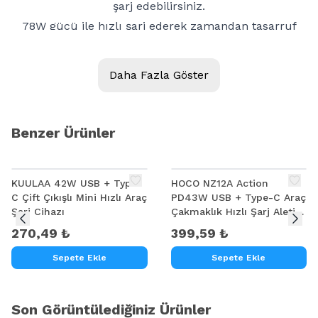
şarj edebilirsiniz.
78W gücü ile hızlı şarj ederek zamandan tasarruf
etmenizi sağlar.
Minimal tasarımı ile çakmaklığınıza tam oturur.
Daha Fazla Göster
PC yapısı ile darbelere ve çizilmelere karşı
dayanıklıdır.
Malzeme: PC + Alüminyum Alaşım
Benzer Ürünler
KUULAA 42W USB + Type-
HOCO NZ12A Action
C Çift Çıkışlı Mini Hızlı Araç
PD43W USB + Type-C Araç
Şarj Cihazı
Çakmaklık Hızlı Şarj Aleti +
Type-C to iPhone
270,49 ₺
399,59 ₺
Lightning Ka
Sepete Ekle
Sepete Ekle
Son Görüntülediğiniz Ürünler