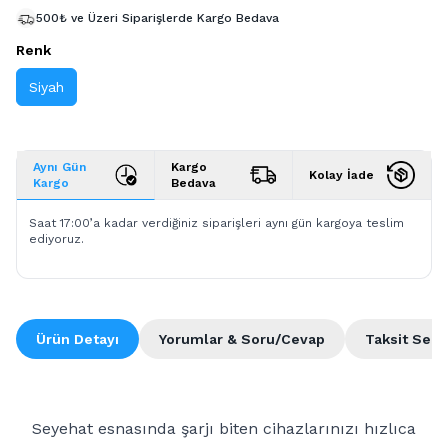
500₺ ve Üzeri Siparişlerde Kargo Bedava
Renk
Siyah
Aynı Gün
Kargo
Kolay İade
Kargo
Bedava
Saat 17:00’a kadar verdiğiniz siparişleri aynı gün kargoya teslim
ediyoruz.
Ürün Detayı
Yorumlar & Soru/Cevap
Taksit Seçe
Seyehat esnasında şarjı biten cihazlarınızı hızlıca