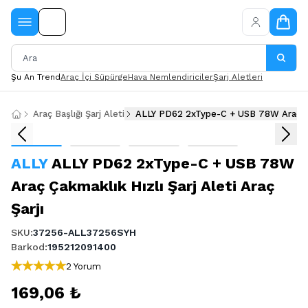
Şu An Trend
Araç İçi Süpürge
Hava Nemlendiriciler
Şarj Aletleri
Araç Başlığı Şarj Aleti
ALLY PD62 2xType-C + USB 78W Araç Çakm
ALLY
ALLY PD62 2xType-C + USB 78W
Araç Çakmaklık Hızlı Şarj Aleti Araç
Şarjı
SKU
:
37256-ALL37256SYH
Barkod
:
195212091400
2 Yorum
169,06 ₺