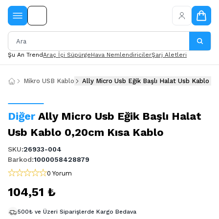
Şu An Trend
Araç İçi Süpürge
Hava Nemlendiriciler
Şarj Aletleri
Mikro USB Kablo
Ally Micro Usb Eğik Başlı Halat Usb Kablo 0
Diğer
Ally Micro Usb Eğik Başlı Halat
Usb Kablo 0,20cm Kısa Kablo
SKU
:
26933-004
Barkod
:
1000058428879
0 Yorum
104,51 ₺
500₺ ve Üzeri Siparişlerde Kargo Bedava