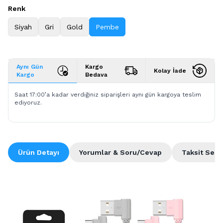
Renk
Siyah
Gri
Gold
Pembe
Aynı Gün
Kargo
Kolay İade
Kargo
Bedava
Saat 17:00’a kadar verdiğiniz siparişleri aynı gün kargoya teslim
ediyoruz.
Ürün Detayı
Yorumlar & Soru/Cevap
Taksit Seçe