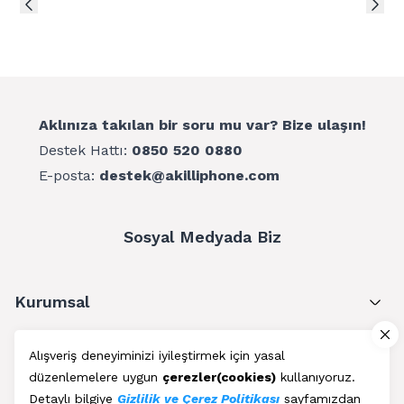
Aklınıza takılan bir soru mu var? Bize ulaşın!
Destek Hattı:
0850 520 0880
E-posta:
destek@akilliphone.com
Sosyal Medyada Biz
Kurumsal
Müşteri Hizmetleri
Alışveriş deneyiminizi iyileştirmek için yasal
düzenlemelere uygun
çerezler(cookies)
kullanıyoruz.
Üyelik
Detaylı bilgiye
Gizlilik ve Çerez Politikası
sayfamızdan