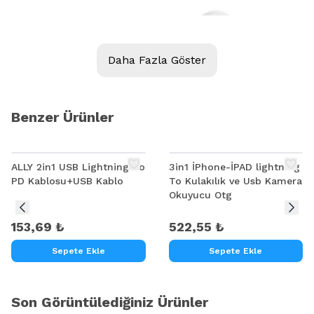
Daha Fazla Göster
Benzer Ürünler
ALLY 2in1 USB Lightning To
3in1 İPhone-İPAD lightning
PD Kablosu+USB Kablo
To Kulakılık ve Usb Kamera
Okuyucu Otg
153,69 ₺
522,55 ₺
Sepete Ekle
Sepete Ekle
Son Görüntülediğiniz Ürünler