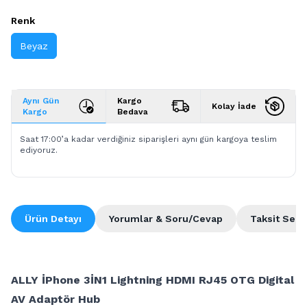
Renk
Beyaz
Aynı Gün
Kargo
Kolay İade
Kargo
Bedava
Saat 17:00’a kadar verdiğiniz siparişleri aynı gün kargoya teslim
ediyoruz.
Ürün Detayı
Yorumlar & Soru/Cevap
Taksit Seçe
ALLY İPhone 3İN1 Lightning HDMI RJ45 OTG Digital
AV Adaptör Hub