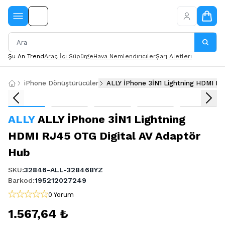
Şu An Trend
Araç İçi Süpürge
Hava Nemlendiriciler
Şarj Aletleri
iPhone Dönüştürücüler
ALLY İPhone 3İN1 Lightning HDMI RJ
ALLY
ALLY İPhone 3İN1 Lightning
HDMI RJ45 OTG Digital AV Adaptör
Hub
SKU
:
32846-ALL-32846BYZ
Barkod
:
195212027249
0 Yorum
1.567,64 ₺