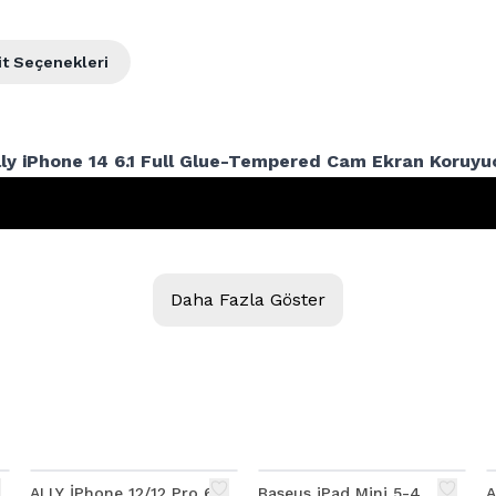
it Seçenekleri
lly iPhone 14 6.1 Full Glue-Tempered Cam Ekran Koruyuc
Daha Fazla Göster
ALLY İPhone 12/12 Pro 6.1
Baseus iPad Mini 5-4
A