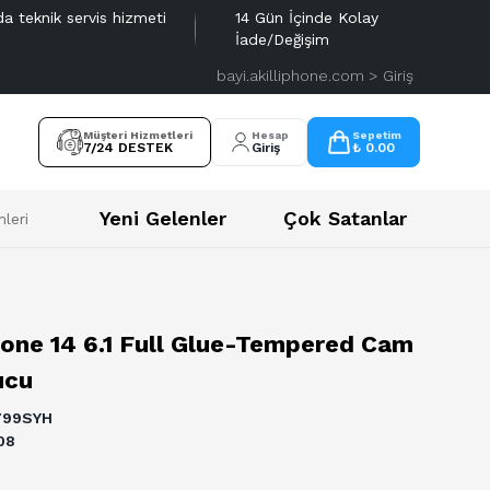
da teknik servis hizmeti
14 Gün İçinde Kolay
İade/Değişim
bayi.akilliphone.com > Giriş
Müşteri Hizmetleri
Hesap
Sepetim
7/24 DESTEK
Giriş
₺ 0.00
Yeni Gelenler
Çok Satanlar
leri
hone 14 6.1 Full Glue-Tempered Cam
ucu
799SYH
08