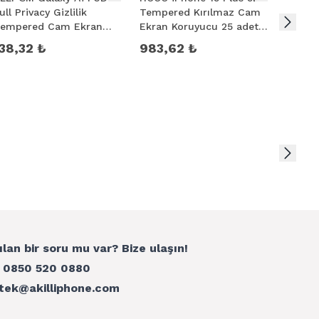
ull Privacy Gizlilik
Tempered Kırılmaz Cam
Koruyu
empered Cam Ekran
Ekran Koruyucu 25 adet
oruyucu
Set
38,32 ₺
983,62 ₺
122,
ılan bir soru mu var? Bize ulaşın!
:
0850 520 0880
tek@akilliphone.com