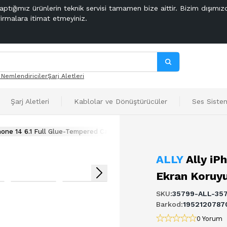
aptığımız ürünlerin teknik servisi tamamen bize aittir. Bizim dışımız
firmalara itimat etmeyiniz.
 Nemlendiriciler
Şarj Aletleri
Şarj Aletleri
Kablolar ve Dönüştürücüler
Ses Sistem
Phone 14 6.1 Full Glue-Tempered Cam Ekran Koruyucu
ALLY
Ally iP
Ekran Koruy
SKU
:
35799-ALL-35
Barkod
:
1952120787
0 Yorum