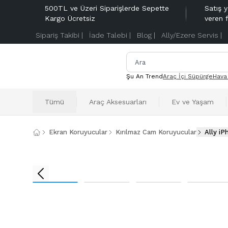
500TL ve Üzeri Siparişlerde Sepette
Satış y
Kargo Ücretsiz
veren 
Sipariş Takibi |
İade Talebi |
Blog |
Ally/Ezere Servis |
Şu An Trend
Araç İçi Süpürge
Hava
Tümü
Araç Aksesuarları
Ev ve Yaşam
Ekran Koruyucular
Kırılmaz Cam Koruyucular
Ally i