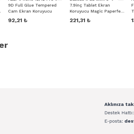
9D Full Glue Tempered
7.9inç Tablet Ekran
F
Cam Ekran Koruyucu
Koruyucu Magic Paperfeel
T
Series
K
92,21 ₺
221,31 ₺
1
er
Aklınıza tak
Destek Hattı
E-posta:
des