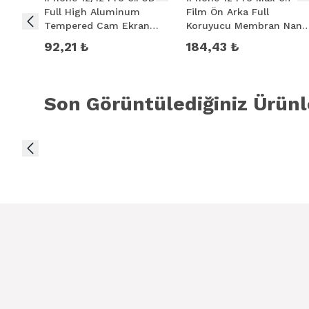
Full High Aluminum
Film Ön Arka Full
Tempered Cam Ekran
Koruyucu Membran Nano
Koruyucu
Hidrojel Koruyucu Set
92,21 ₺
184,43 ₺
Son Görüntülediğiniz Ürünl