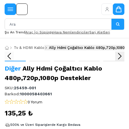
Şu An Trend
Araç İçi Süpürge
Hava Nemlendiriciler
Şarj Aletleri
Tv & HDMI Kablo
Ally Hdmi Çoğaltıcı Kablo 480p,720p,1080p
Diğer
Ally Hdmi Çoğaltıcı Kablo
480p,720p,1080p Destekler
SKU
:
25459-001
Barkod
:
1000058403661
0 Yorum
135,25 ₺
500₺ ve Üzeri Siparişlerde Kargo Bedava