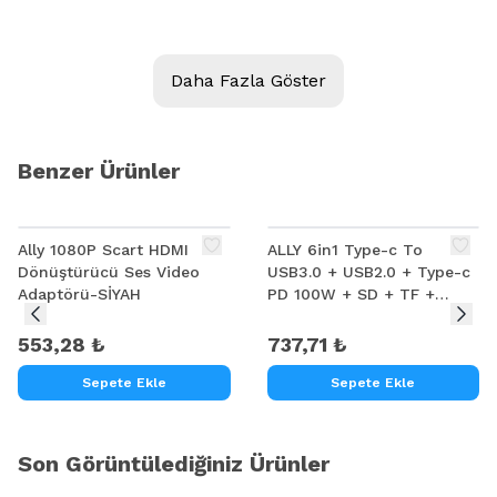
TV, Monitör vb. HDMI girişli cihazların;
1 HDMI girişine , 2 ayrı ekran bağlamanızı ve
Daha Fazla Göster
aynı anda iki ekrana aynı görüntüyü vermenizi
sağlayan
Sinyal Kayıpsız HDMI switcher (giriş çoklayıcı, dağıtıcıdır) !
Benzer Ürünler
(DVD-Player, PC, PSP, Wii, Media Player, Blu-Ray Player vb. HDMI çıkışlı ciha
Güç bağlantısı / Adaptör vs. gerektirmeyen akıllı tasarım !
Ally 1080P Scart HDMI
ALLY 6in1 Type-c To
(Herhangi bir güç bağlantısına gerek yoktur. Gerekli enerji HDMI porttan alınır.
Dönüştürücü Ses Video
USB3.0 + USB2.0 + Type-c
Adaptörü-SİYAH
PD 100W + SD + TF +
3D, DTS, DTS-HD, Dolby True HD, THX, LPCM standartlarını Full destekler.
HDMI Çoğaltıcı Transparan
Hub
553,28 ₺
737,71 ₺
Sepete Ekle
Sepete Ekle
Son Görüntülediğiniz Ürünler