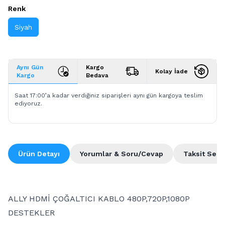
Renk
Siyah
Aynı Gün
Kargo
Kolay İade
Kargo
Bedava
Saat 17:00’a kadar verdiğiniz siparişleri aynı gün kargoya teslim
ediyoruz.
Ürün Detayı
Yorumlar & Soru/Cevap
Taksit Seçe
ALLY HDMİ ÇOĞALTICI KABLO 480P,720P,1080P
DESTEKLER