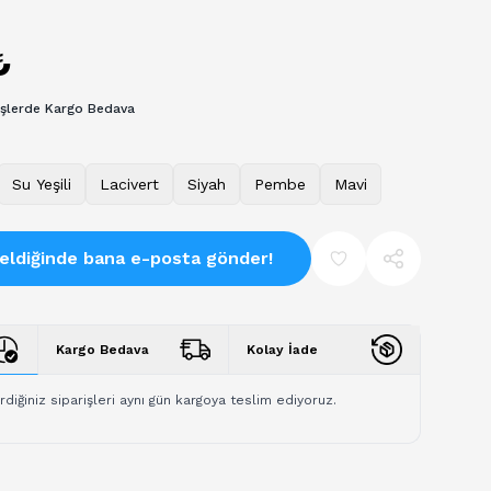
₺
işlerde Kargo Bedava
Su Yeşili
Lacivert
Siyah
Pembe
Mavi
eldiğinde bana e-posta gönder!
Kargo Bedava
Kolay İade
rdiğiniz siparişleri aynı gün kargoya teslim ediyoruz.