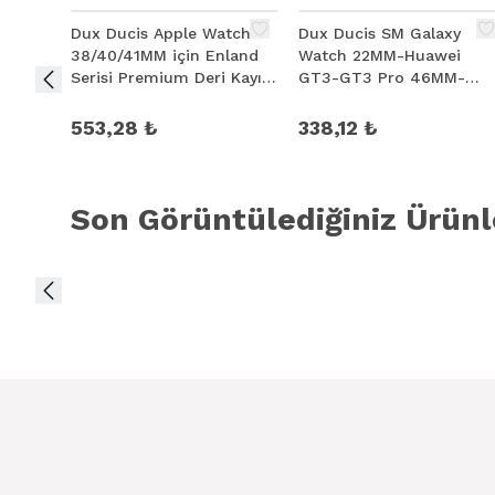
Dux Ducis Apple Watch
Dux Ducis SM Galaxy
38/40/41MM için Enland
Watch 22MM-Huawei
Serisi Premium Deri Kayış
GT3-GT3 Pro 46MM-
Kordon
Magic 2 46MM Milano
Loop Kayış Kordon
553,28 ₺
338,12 ₺
Son Görüntülediğiniz Ürünl