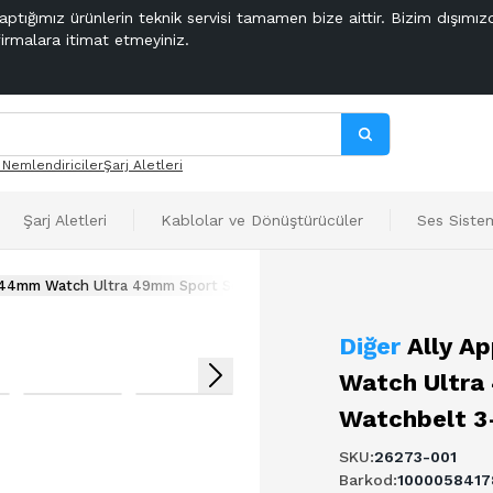
aptığımız ürünlerin teknik servisi tamamen bize aittir. Bizim dışımız
firmalara itimat etmeyiniz.
 Nemlendiriciler
Şarj Aletleri
Şarj Aletleri
Kablolar ve Dönüştürücüler
Ses Sistem
44mm Watch Ultra 49mm Sport Soft Silikon Kayış Watchbelt 3-2-1 42
Diğer
Ally A
Watch Ultra 
Watchbelt 3
SKU
:
26273-001
Barkod
:
1000058417