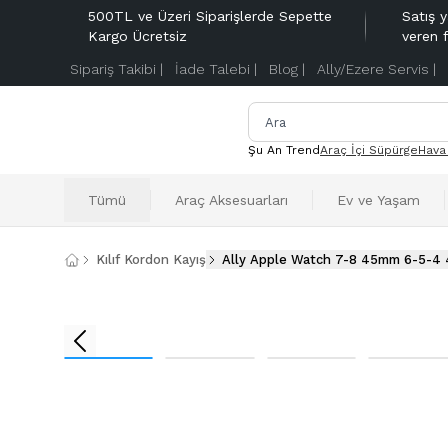
500TL ve Üzeri Siparişlerde Sepette
Satış y
Kargo Ücretsiz
veren 
Sipariş Takibi |
İade Talebi |
Blog |
Ally/Ezere Servis |
Şu An Trend
Araç İçi Süpürge
Hava
Tümü
Araç Aksesuarları
Ev ve Yaşam
Kılıf Kordon Kayış
Ally Apple Watch 7-8 45mm 6-5-4 