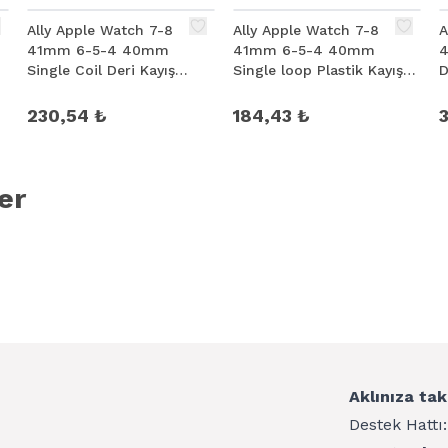
Ally Apple Watch 7-8
Ally Apple Watch 7-8
A
41mm 6-5-4 40mm
41mm 6-5-4 40mm
4
Single Coil Deri Kayış
Single loop Plastik Kayış
D
Kordon 3-2-1 38mm
Kordon 3-2-1 38mm
230,54 ₺
184,43 ₺
3
er
Aklınıza tak
Destek Hattı