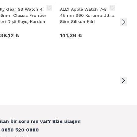
lly Gear S3 Watch 4
ALLY Apple Watch 7-8
Ally A
6mm Classic Frontier
45mm 360 Koruma Ultra
45mm
eri Dişli Kayış Kordon
Slim Silikon Kılıf
Watch
Manyet
Kayış
38,12 ₺
141,39 ₺
184,
ılan bir soru mu var? Bize ulaşın!
:
0850 520 0880