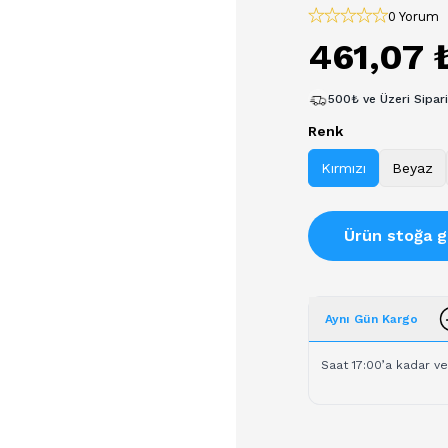
0 Yorum
461,07 
500₺ ve Üzeri Sipar
Renk
Kırmızı
Beyaz
Ürün stoğa g
Aynı Gün Kargo
Saat 17:00’a kadar ve