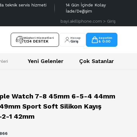
da teknik servis hizmeti
14 Gün İçinde Kolay
İade/Değişim
bayi.akilliphone.com > Giriş
Müşteri Hizmetleri
Hesap
Sepetim
7/24 DESTEK
Giriş
₺ 0.00
Yeni Gelenler
Çok Satanlar
leri
mm
pple Watch 7-8 45mm 6-5-4 44mm
49mm Sport Soft Silikon Kayış
-2-1 42mm
866