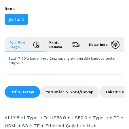
Renk
Şeffaf 2
Aynı Gün
Kargo
Kolay İade
Kargo
Bedava
Saat 17:00’a kadar verdiğiniz siparişleri aynı gün kargoya teslim
ediyoruz.
Ürün Detayı
Yorumlar & Soru/Cevap
Taksit Seçe
ALLY 8in1 Type-c To USB3.0 + USB2.0 + Type-c + PD +
HDMI + SD + TF + Ethernet Çoğaltıcı Hub​