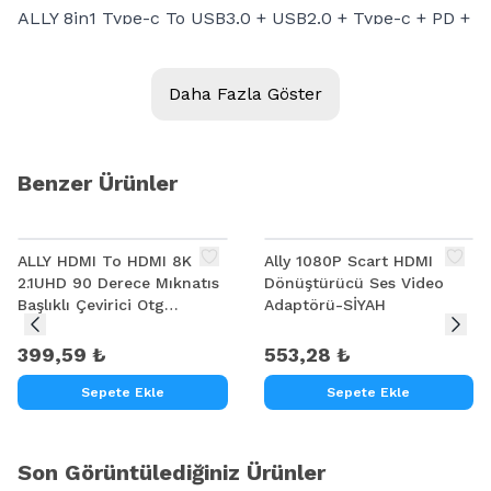
ALLY 8in1 Type-c To USB3.0 + USB2.0 + Type-c + PD +
HDMI + SD + TF + Ethernet Çoğaltıcı Hub
Şeffaf
tasarım
Daha Fazla Göster
100W Hızlı Şarj
USB3.0 Hızlı veri Aktarımı
4K@30Hz Çözünürlüğü Destekler
Benzer Ürünler
PD3.0 hızlı şarj protokolünü destekler
TF/SD çift kart yuvası
ALLY HDMI To HDMI 8K
Ally 1080P Scart HDMI
Type-C ana bilgisayarlarla tam uyumludur
2.1UHD 90 Derece Mıknatıs
Dönüştürücü Ses Video
Telefon/Tabletin OTG'yi desteklemesi gerekmektedir.
Başlıklı Çevirici Otg
Adaptörü-SİYAH
5 Gbps'ye kadar iletim hızı
Adaptör
399,59 ₺
553,28 ₺
10/100M
ethernet
desteği
Sepete Ekle
Sepete Ekle
Son Görüntülediğiniz Ürünler