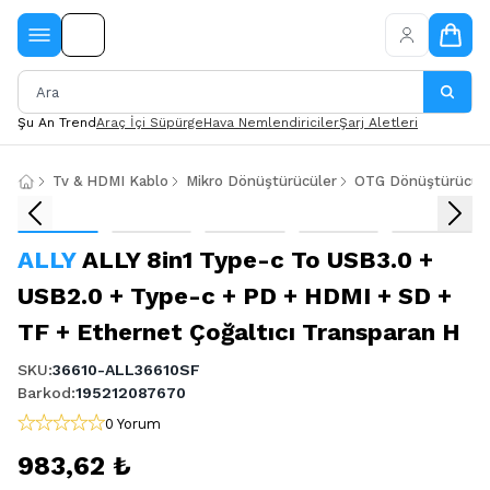
Şu An Trend
Araç İçi Süpürge
Hava Nemlendiriciler
Şarj Aletleri
Tv & HDMI Kablo
Mikro Dönüştürücüler
OTG Dönüştürücül
ALLY
ALLY 8in1 Type-c To USB3.0 +
USB2.0 + Type-c + PD + HDMI + SD +
TF + Ethernet Çoğaltıcı Transparan H
SKU
:
36610-ALL36610SF
Barkod
:
195212087670
0 Yorum
983,62 ₺