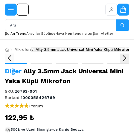
Şu An Trend
Araç İçi Süpürge
Hava Nemlendiriciler
Şarj Aletleri
Mikrofon
Ally 3.5mm Jack Universal Mini Yaka Klipli Mikrofon
Diğer
Ally 3.5mm Jack Universal Mini
Yaka Klipli Mikrofon
SKU
:
26793-001
Barkod
:
1000058426769
1 Yorum
122,95 ₺
500₺ ve Üzeri Siparişlerde Kargo Bedava