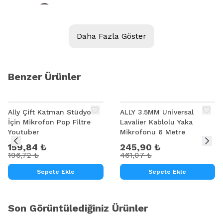
Daha Fazla Göster
Benzer Ürünler
%
19
%
47
Ally Çift Katman Stüdyo
ALLY 3.5MM Universal
İçin Mikrofon Pop Filtre
Lavalier Kablolu Yaka
Youtuber
Mikrofonu 6 Metre
159,84 ₺
245,90 ₺
196,72 ₺
461,07 ₺
Sepete Ekle
Sepete Ekle
Son Görüntülediğiniz Ürünler