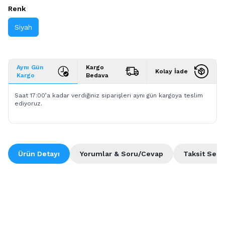
Renk
Siyah
Aynı Gün
Kargo
Kolay İade
Kargo
Bedava
Saat 17:00’a kadar verdiğiniz siparişleri aynı gün kargoya teslim
ediyoruz.
Ürün Detayı
Yorumlar & Soru/Cevap
Taksit Seçe