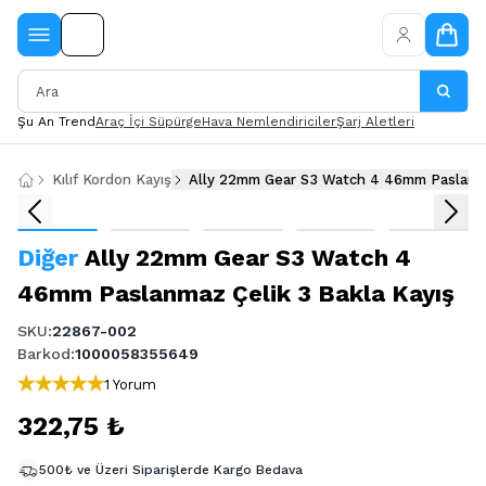
Şu An Trend
Araç İçi Süpürge
Hava Nemlendiriciler
Şarj Aletleri
Kılıf Kordon Kayış
Ally 22mm Gear S3 Watch 4 46mm Paslanma
Diğer
Ally 22mm Gear S3 Watch 4
46mm Paslanmaz Çelik 3 Bakla Kayış
SKU
:
22867-002
Barkod
:
1000058355649
1 Yorum
322,75 ₺
500₺ ve Üzeri Siparişlerde Kargo Bedava