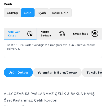
Renk
Gümüş
Gold
Siyah
Rose Gold
Aynı Gün
Kargo
Kolay İade
Kargo
Bedava
Saat 17:00’a kadar verdiğiniz siparişleri aynı gün kargoya teslim
ediyoruz.
Ürün Detayı
Yorumlar & Soru/Cevap
Taksit Seçe
ALLY GEAR S3 PASLANMAZ ÇELİK 3 BAKLA KAYIŞ
Özel Paslanmaz Çelik Kordon