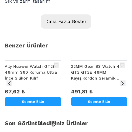
Şık ve zarif tasarım
Spor , iş ve günlük kullanım için idealdir.
Daha Fazla Göster
Benzer Ürünler
Ally Huawei Watch GT2E
22MM Gear S3 Watch 4 -
46mm 360 Koruma Ultra
GT2 GT2E 46MM
İnce Silikon Kılıf
Kayış,Kordon Seramik
Paslanmaz Çelik
67,62 ₺
491,81 ₺
Sepete Ekle
Sepete Ekle
Son Görüntülediğiniz Ürünler