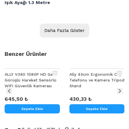
Işık Ayağı 1.3 Metre
Ally 130cm Işık Ayağı Tripod Standı 3 Ayaklı Tripod
Işık Ayağı 1.3 Metre
Daha Fazla Göster
İdeal çekimler için tripod yüksekliği dilediğiniz şekilde
ayarlanabilir.
Dahili telefon tutucu başlığa sahiptir.
Benzer Ürünler
Telefon tutucu maksimum 6.7inch cihazlarla
uyumludur.
ALLY V380 1080P HD Gece
Ally 45cm Ergonomik Cep
Çekim ışığı, kamera gibi cihazlar için ideal bir tripod
Görüşlü Hareket Sensörlü
Telefonu ve Kamera Tripod
olmanın yanı sıra dayanıklılığıyla da ön plana
WIFI Güvenlik Kamerası
Stand
çıkmaktadır.
645,50 ₺
430,33 ₺
Alüminyum alaşım tasarıma sahiptir ve uzun
ömürlüdür.
Sepete Ekle
Sepete Ekle
Yükseklik: 1.3 metre
Katlanabilir tasarımı sayesinde dilediğiniz yere