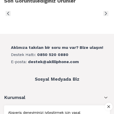
Son Görüntülediğiniz Ürünler
yanınızda götürebilirsiniz.
Kaymaz ayaklar, güvenli şekilde çekim yapmanız için
olanak sunar
Aklınıza takılan bir soru mu var? Bize ulaşın!
Destek Hattı:
0850 520 0880
E-posta:
destek@akilliphone.com
Sosyal Medyada Biz
Kurumsal
Müşteri Hizmetleri
Alışveriş deneyiminizi iyileştirmek için yasal