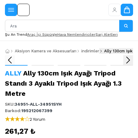
Şu An Trend
Araç İçi Süpürge
Hava Nemlendiriciler
Şarj Aletleri
Aksiyon Kamera ve Aksesuarları
indirimler
Ally 130cm Işık Ay
ALLY
Ally 130cm Işık Ayağı Tripod
Standı 3 Ayaklı Tripod Işık Ayağı 1.3
Metre
SKU
:
34951-ALL-34951SYH
Barkod
:
195212067399
2 Yorum
261,27 ₺