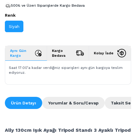
500₺ ve Üzeri Siparişlerde Kargo Bedava
Renk
Siyah
Aynı Gün
Kargo
Kolay İade
Kargo
Bedava
Saat 17:00’a kadar verdiğiniz siparişleri aynı gün kargoya teslim
ediyoruz.
Ürün Detayı
Yorumlar & Soru/Cevap
Taksit Seçe
Ally 130cm Işık Ayağı Tripod Standı 3 Ayaklı Tripod