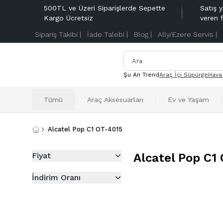
500TL ve Üzeri Siparişlerde Sepette
Satış y
Kargo Ücretsiz
veren 
Sipariş Takibi |
İade Talebi |
Blog |
Ally/Ezere Servis |
Şu An Trend
Araç İçi Süpürge
Hava
Tümü
Araç Aksesuarları
Ev ve Yaşam
Alcatel Pop C1 OT-4015
Fiyat
Alcatel Pop C1
İndirim Oranı