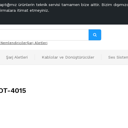
aptığımız ürünlerin teknik servisi tamamen bize aittir. Bizim dışımız
firmalara itimat etmeyiniz.
 Nemlendiriciler
Şarj Aletleri
Şarj Aletleri
Kablolar ve Dönüştürücüler
Ses Sistem
 OT-4015