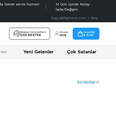
da teknik servis hizmeti
14 Gün İçinde Kolay
İade/Değişim
bayi.akilliphone.com > Giriş
Müşteri Hizmetleri
Hesap
Sepetim
7/24 DESTEK
Giriş
₺ 0.00
Yeni Gelenler
Çok Satanlar
leri
En Yeniler