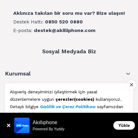
Aklınıza takılan bir soru mu var? Bize ulaşın!
Destek Hattı:
0850 520 0880
E-posta:
destek@akilliphone.com
Sosyal Medyada Biz
Kurumsal
Müşteri Hizmetleri
Alışveriş deneyiminizi iyileştirmek için yasal
düzenlemelere uygun
çerezler(cookies)
kullanıyoruz.
Üyelik
Detaylı bilgiye
Gizlilik ve Çerez Politikası
sayfamızdan
erişebilirsiniz.
Blog
Akıllıphone
Kabul Et
Yükle
Powered By Yuddy
AkıllıPhone © Copyright 2011 - 2026 | Her Hakkı Saklıdır