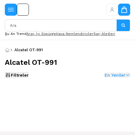
Şu An Trend
Araç İçi Süpürge
Hava Nemlendiriciler
Şarj Aletleri
Alcatel OT-991
Alcatel OT-991
Filtreler
En Yeniler