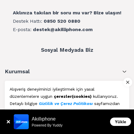
Aklınıza takılan bir soru mu var? Bize ulaşın!
Destek Hattı:
0850 520 0880
E-posta:
destek@akilliphone.com
Sosyal Medyada Biz
Kurumsal
Müşteri Hizmetleri
Alışveriş deneyiminizi iyileştirmek için yasal
düzenlemelere uygun
çerezler(cookies)
kullanıyoruz.
Üyelik
Detaylı bilgiye
Gizlilik ve Çerez Politikası
sayfamızdan
erişebilirsiniz.
Blog
Akıllıphone
Kabul Et
Yükle
Powered By Yuddy
AkıllıPhone © Copyright 2011 - 2026 | Her Hakkı Saklıdır