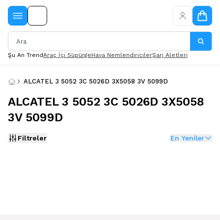
Şu An Trend
Araç İçi Süpürge
Hava Nemlendiriciler
Şarj Aletleri
ALCATEL 3 5052 3C 5026D 3X5058 3V 5099D
ALCATEL 3 5052 3C 5026D 3X5058
3V 5099D
Filtreler
En Yeniler