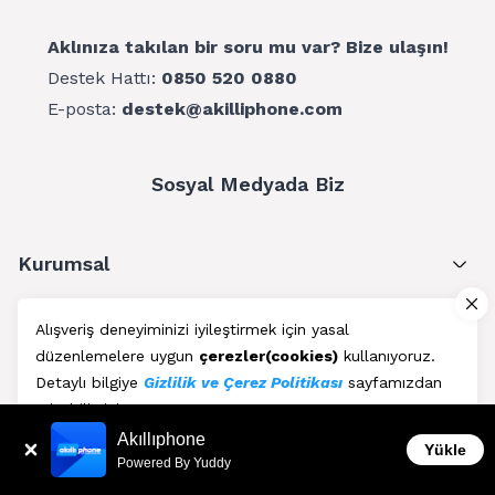
Aklınıza takılan bir soru mu var? Bize ulaşın!
Destek Hattı:
0850 520 0880
E-posta:
destek@akilliphone.com
Sosyal Medyada Biz
Kurumsal
Müşteri Hizmetleri
Alışveriş deneyiminizi iyileştirmek için yasal
düzenlemelere uygun
çerezler(cookies)
kullanıyoruz.
Üyelik
Detaylı bilgiye
Gizlilik ve Çerez Politikası
sayfamızdan
erişebilirsiniz.
Blog
Akıllıphone
Kabul Et
Yükle
Powered By Yuddy
AkıllıPhone © Copyright 2011 - 2026 | Her Hakkı Saklıdır