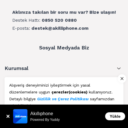
Aklınıza takılan bir soru mu var? Bize ulaşın!
Destek Hattı:
0850 520 0880
E-posta:
destek@akilliphone.com
Sosyal Medyada Biz
Kurumsal
Müşteri Hizmetleri
Alışveriş deneyiminizi iyileştirmek için yasal
düzenlemelere uygun
çerezler(cookies)
kullanıyoruz.
Üyelik
Detaylı bilgiye
Gizlilik ve Çerez Politikası
sayfamızdan
erişebilirsiniz.
Blog
Akıllıphone
Kabul Et
Yükle
Powered By Yuddy
AkıllıPhone © Copyright 2011 - 2026 | Her Hakkı Saklıdır