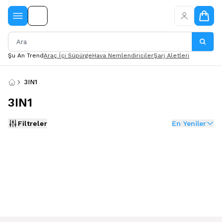
Şu An Trend
Araç İçi Süpürge
Hava Nemlendiriciler
Şarj Aletleri
3IN1
3IN1
Filtreler
En Yeniler