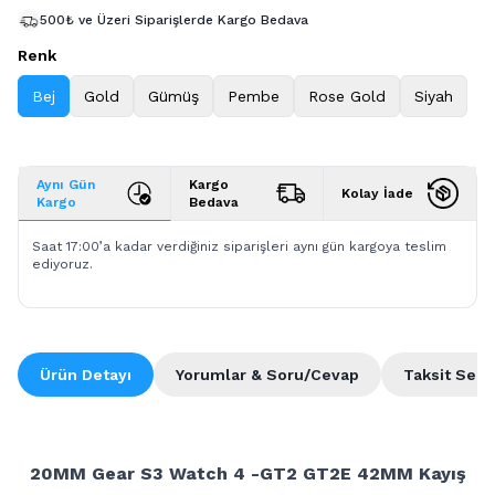
500₺ ve Üzeri Siparişlerde Kargo Bedava
Renk
Bej
Gold
Gümüş
Pembe
Rose Gold
Siyah
Aynı Gün
Kargo
Kolay İade
Kargo
Bedava
Saat 17:00’a kadar verdiğiniz siparişleri aynı gün kargoya teslim
ediyoruz.
Ürün Detayı
Yorumlar & Soru/Cevap
Taksit Seçe
20MM Gear S3 Watch 4 -GT2 GT2E 42MM Kayış