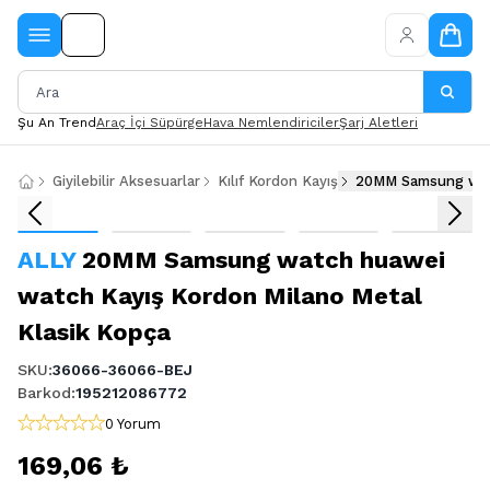
Şu An Trend
Araç İçi Süpürge
Hava Nemlendiriciler
Şarj Aletleri
Giyilebilir Aksesuarlar
Kılıf Kordon Kayış
20MM Samsung watc
ALLY
20MM Samsung watch huawei
watch Kayış Kordon Milano Metal
Klasik Kopça
SKU
:
36066-36066-BEJ
Barkod
:
195212086772
0 Yorum
169,06 ₺