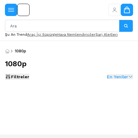
Şu An Trend
Araç İçi Süpürge
Hava Nemlendiriciler
Şarj Aletleri
1080p
1080p
Filtreler
En Yeniler