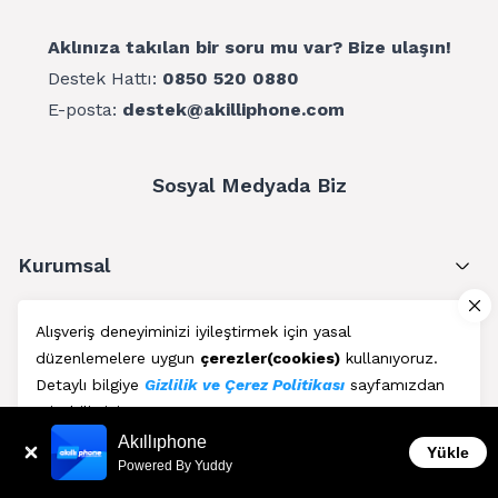
Aklınıza takılan bir soru mu var? Bize ulaşın!
Destek Hattı:
0850 520 0880
E-posta:
destek@akilliphone.com
Sosyal Medyada Biz
Kurumsal
Müşteri Hizmetleri
Alışveriş deneyiminizi iyileştirmek için yasal
düzenlemelere uygun
çerezler(cookies)
kullanıyoruz.
Üyelik
Detaylı bilgiye
Gizlilik ve Çerez Politikası
sayfamızdan
erişebilirsiniz.
Blog
Akıllıphone
Kabul Et
Yükle
Powered By Yuddy
AkıllıPhone © Copyright 2011 - 2026 | Her Hakkı Saklıdır