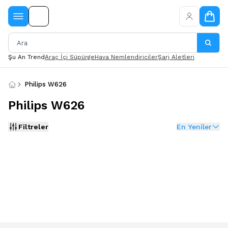
Şu An Trend
Araç İçi Süpürge
Hava Nemlendiriciler
Şarj Aletleri
Philips W626
Philips W626
Filtreler
En Yeniler