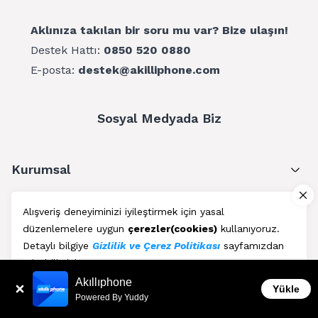
Aklınıza takılan bir soru mu var? Bize ulaşın!
Destek Hattı:
0850 520 0880
E-posta:
destek@akilliphone.com
Sosyal Medyada Biz
Kurumsal
Müşteri Hizmetleri
Alışveriş deneyiminizi iyileştirmek için yasal
düzenlemelere uygun
çerezler(cookies)
kullanıyoruz.
Üyelik
Detaylı bilgiye
Gizlilik ve Çerez Politikası
sayfamızdan
erişebilirsiniz.
Blog
Akıllıphone
Kabul Et
Yükle
Powered By Yuddy
AkıllıPhone © Copyright 2011 - 2026 | Her Hakkı Saklıdır